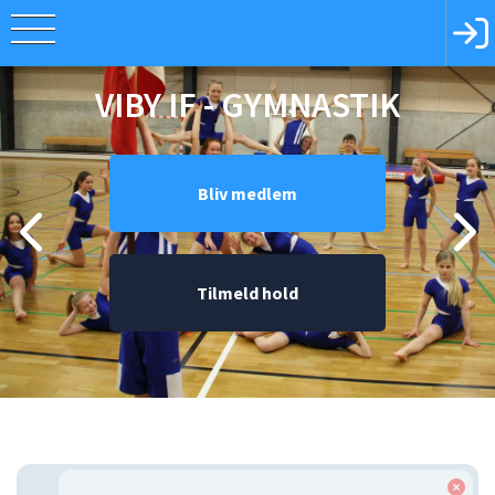
VIBY IF - GYMNASTIK
Bliv medlem
Tilmeld hold