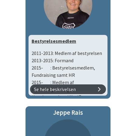
Bestyrelsesmedlem
2011-2013: Medlem af bestyrelsen
2013-2015: Formand
2015- : Bestyrelsesmedlem,
Fundraising samt HR
2015- : Medlem af
Se hele beskrivelsen
forretningsudvalget i
Hovebestyrelsen Viby IF
Jeppe Rais