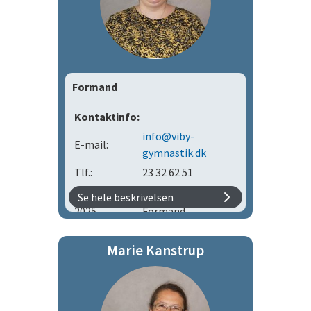
Formand
Kontaktinfo:
info@viby-
E-mail:
gymnastik.dk
Tlf.:
23 32 62 51
Se hele beskrivelsen
2025 -
Formand
2015 - 2025
Kasserer
Marie Kanstrup
2014
Bestyrelsesmedlem